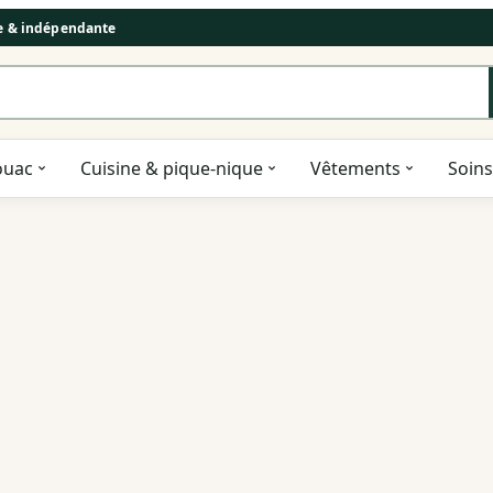
se & indépendante
ouac
Cuisine & pique-nique
Vêtements
Soins