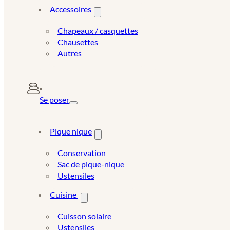
Accessoires
Chapeaux / casquettes
Chausettes
Autres
Se poser
Pique nique
Conservation
Sac de pique-nique
Ustensiles
Cuisine
Cuisson solaire
Ustensiles