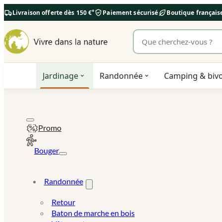
*
Livraison offerte dès 150 €
Paiement sécurisé
Boutique françai
Rechercher un produit
Jardinage
Randonnée
Camping & biv
Promo
Bouger
Randonnée
Retour
Baton de marche en bois