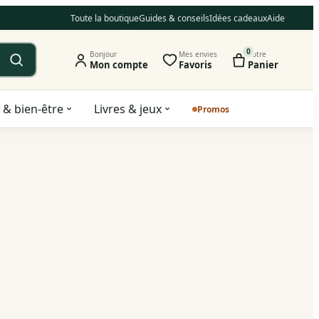
Toute la boutique
Guides & conseils
Idées cadeaux
Aide
0
Bonjour
Mes envies
Votre
Mon compte
Favoris
Panier
 & bien-être
Livres & jeux
Promos