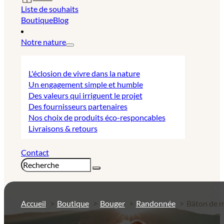
Liste de souhaits
Boutique
Blog
Notre nature
L'éclosion de vivre dans la nature
Un engagement simple et humble
Des valeurs qui irriguent le projet
Des fournisseurs partenaires
Nos choix de produits éco-responcables
Livraisons & retours
Contact
Rechercher
Accueil
Boutique
Bouger
Randonnée
Bâton de m