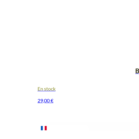
B
En stock
29,00
€