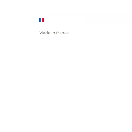
initial
actuel
était :
est :
99,00 €.
29,00 €.
Made in france