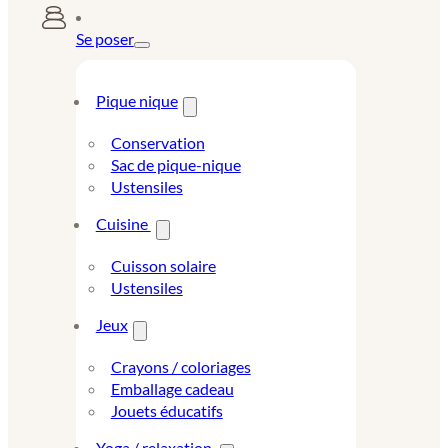
Se poser
Pique nique
Conservation
Sac de pique-nique
Ustensiles
Cuisine
Cuisson solaire
Ustensiles
Jeux
Crayons / coloriages
Emballage cadeau
Jouets éducatifs
Yoga / relaxation