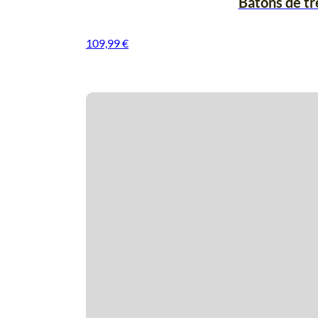
Bâtons de tr
109,99
€