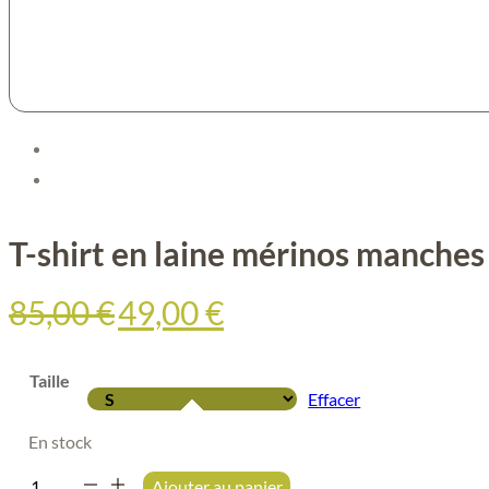
T-shirt en laine mérinos manch
Le
Le
85,00
€
49,00
€
prix
prix
initial
actuel
était :
est :
Taille
85,00 €.
49,00 €.
Effacer
En stock
quantité
Ajouter au panier