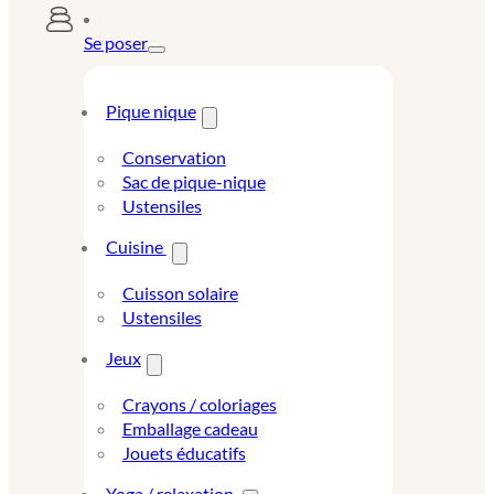
Se poser
Pique nique
Conservation
Sac de pique-nique
Ustensiles
Cuisine
Cuisson solaire
Ustensiles
Jeux
Crayons / coloriages
Emballage cadeau
Jouets éducatifs
Yoga / relaxation