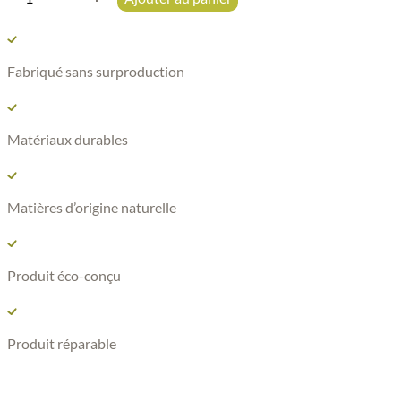
de
T-
shirt
Fabriqué sans surproduction
en
laine
mérinos
manches
Matériaux durables
courtes
-
Temps
Matières d’origine naturelle
chaud
-
Bleu
nuit
Produit éco-conçu
-
Homme
-
Produit réparable
OGARUN