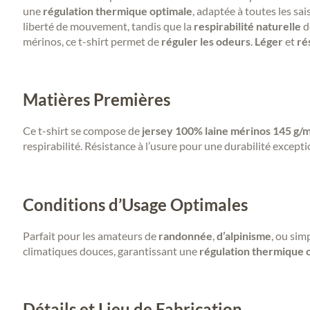
une
régulation thermique optimale
, adaptée à toutes les sa
liberté de mouvement, tandis que la
respirabilité naturelle
d
mérinos, ce t-shirt permet de
réguler les odeurs
.
Léger
et
ré
Matières Premières
Ce t-shirt se compose de
jersey 100% laine mérinos 145 g/m
respirabilité. Résistance à l’usure pour une durabilité excepti
Conditions d’Usage Optimales
Parfait pour les amateurs de
randonnée
,
d’alpinisme
, ou sim
climatiques douces, garantissant une
régulation thermique o
Détails et Lieu de Fabrication