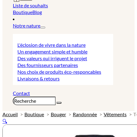
Liste de souhaits
Boutique
Blog
Notre nature
L'éclosion de vivre dans la nature
Un engagement simple et humble
Des valeurs qui irriguent le projet
Des fournisseurs partenaires
Nos choix de produits éco-responcables
Livraisons & retours
Contact
Rechercher
Accueil
Boutique
Bouger
Randonnée
Vêtements
T
🔍