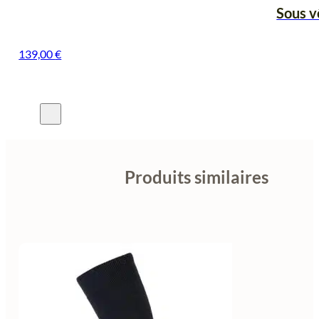
Sous v
139,00
€
Produits similaires