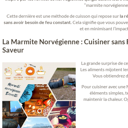
“marmite norvégienne” 
Cette dernière est une méthode de cuisson qui repose sur
la r
sans avoir besoin de feu constant.
Cela signifie que vous pouvez
et en minimisant l’impac
La Marmite Norvégienne : Cuisiner sans F
Saveur
La grande surprise de ce c
Les aliments mijotent le
Vous obtiendrez d
Pour cuisiner avec une
éléments simples, t
maintenir la chaleur. 