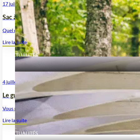
17 juillet 2025
Sac à dos de trek pour femme : comment choisir l
Quel que soit le style de randonnée que vous choisissez, qu’il s’a
Lire la suite
ACTUALITÉS
4 juillet 2025
Le guide du sac à dos cabine idéal
Vous préparez un voyage et vous hésitez entre une valise classi
Lire la suite
ACTUALITÉS