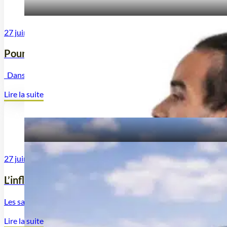
27 juin 2025
Pourquoi le sac à dos 25l est le meilleur compromi
Dans l’univers des sacs à dos, le choix du litre est souvent un ca
Lire la suite
ACTUALITÉS
27 juin 2025
L’influence de l’équipement militaire sur le design 
Les sacs à dos civils que nous utilisons aujourd’hui pour le travai
Lire la suite