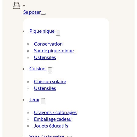
Se poser
Pique nique
Conservation
Sac de pique-nique
Ustensiles
Cuisine
Cuisson solaire
Ustensiles
Jeux
Crayons / coloriages
Emballage cadeau
Jouets éducatifs
Yoga / relaxation