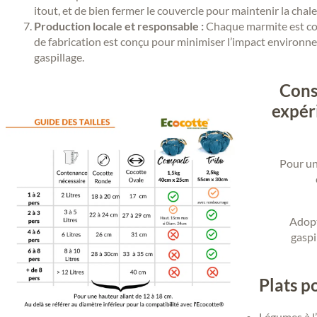
itout, et de bien fermer le couvercle pour maintenir la chale
Production locale et responsable :
Chaque marmite est con
de fabrication est conçu pour minimiser l’impact environnem
gaspillage.
Cons
expér
Pour un
Adopt
gaspi
Plats p
Légumes à l’