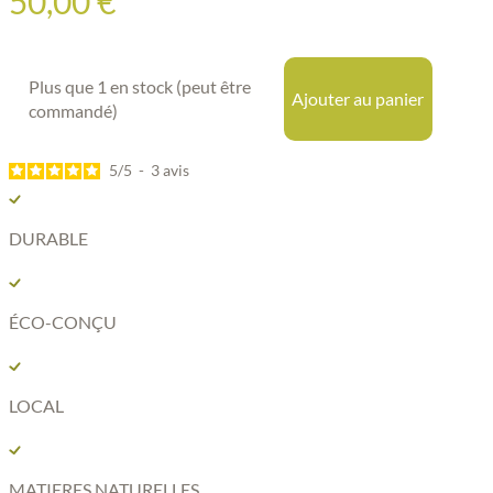
50,00
€
Plus que 1 en stock (peut être
Ajouter au panier
commandé)
5
/
5
-
3
avis
DURABLE
ÉCO-CONÇU
LOCAL
MATIERES NATURELLES