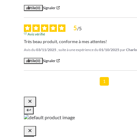
Utile
(0)
Signaler
5
/
5
Avis vérifié
Très beau produit, conforme à mes attentes!
Avis du
03/11/2025
, suite à une expérience du
01/10/2025
par
Charlo
Utile
(0)
Signaler
1