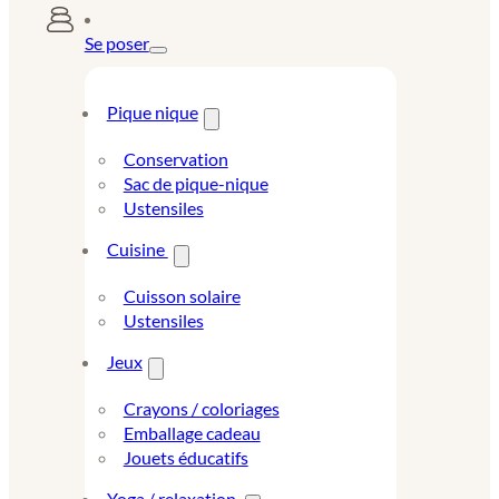
Se poser
Pique nique
Conservation
Sac de pique-nique
Ustensiles
Cuisine
Cuisson solaire
Ustensiles
Jeux
Crayons / coloriages
Emballage cadeau
Jouets éducatifs
Yoga / relaxation