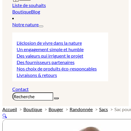
Liste de souhaits
Boutique
Blog
Notre nature
L'éclosion de vivre dans la nature
Un engagement simple et humble
Des valeurs qui irriguent le projet
Des fournisseurs partenaires
Nos choix de produits éco-responcables
Livraisons & retours
Contact
Rechercher
Accueil
Boutique
Bouger
Randonnée
Sacs
Sac pour
🔍