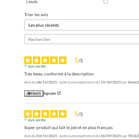
1
étoile
Trier les avis
5
/
5
Avis vérifié
Très beau, conforme à la description
Avis du
08/11/2025
, suite à une expérience du
15/10/2025
par
Anne 
Utile
(0)
Signaler
5
/
5
Avis vérifié
Super produit qui fait le job et en plus français
Avis du
03/11/2025
, suite à une expérience du
26/09/2025
par
TEULE