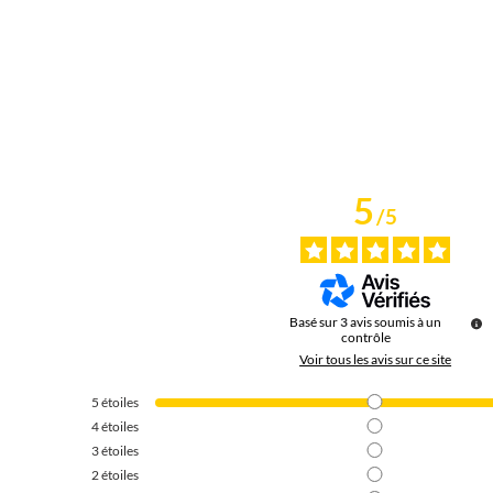
5
/
5
Basé sur
3
avis soumis à un
contrôle
Voir tous les avis sur ce site
5
étoiles
4
étoiles
3
étoiles
2
étoiles