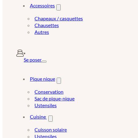
Accessoires
Chapeaux / casquettes
Chausettes
Autres
Se poser
Pique nique
Conservation
Sac de pique-nique
Ustensiles
Cuisine
Cuisson solaire
Ustensiles