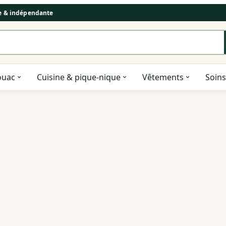
se & indépendante
ouac
Cuisine & pique-nique
Vêtements
Soins