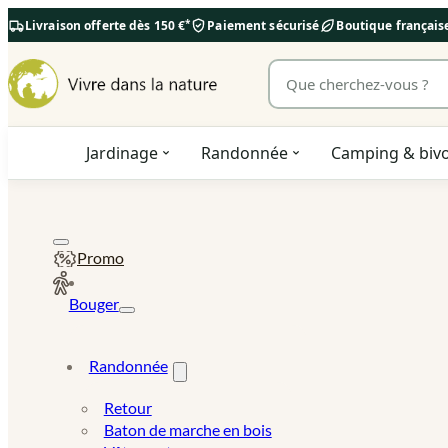
*
Livraison offerte dès 150 €
Paiement sécurisé
Boutique françai
Rechercher un produit
Jardinage
Randonnée
Camping & biv
Promo
Bouger
Randonnée
Retour
Baton de marche en bois