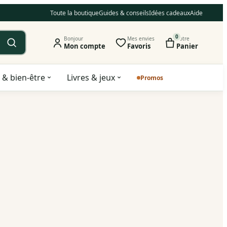
Toute la boutique
Guides & conseils
Idées cadeaux
Aide
0
Bonjour
Mes envies
Votre
Mon compte
Favoris
Panier
 & bien-être
Livres & jeux
Promos