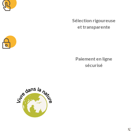
Sélection rigoureuse
et transparente
Paiement en ligne
sécurisé
S