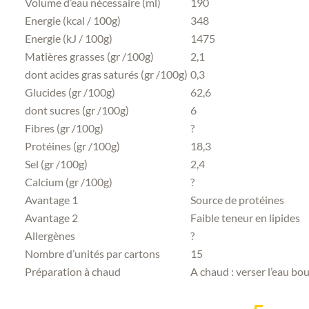
Volume d’eau nécessaire (ml)
190
Energie (kcal / 100g)
348
Energie (kJ / 100g)
1475
Matières grasses (gr /100g)
2,1
dont acides gras saturés (gr /100g)
0,3
Glucides (gr /100g)
62,6
dont sucres (gr /100g)
6
Fibres (gr /100g)
?
Protéines (gr /100g)
18,3
Sel (gr /100g)
2,4
Calcium (gr /100g)
?
Avantage 1
Source de protéines
Avantage 2
Faible teneur en lipides
Allergènes
?
Nombre d’unités par cartons
15
Préparation à chaud
A chaud : verser l’eau bou