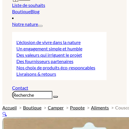
Liste de souhaits
Boutique
Blog
Notre nature
L'éclosion de vivre dans la nature
Un engagement simple et humble
Des valeurs qui irriguent le projet
Des fournisseurs partenaires
Nos choix de produits éco-responcables
Livraisons & retours
Contact
Rechercher
Accueil
Boutique
Camper
Popote
Aliments
Cousco
🔍