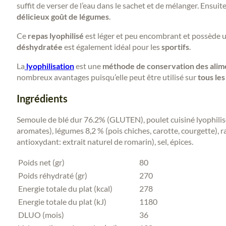
suffit de verser de l’eau dans le sachet et de mélanger. Ensuit
délicieux goût de légumes
.
Ce
repas lyophilisé
est léger et peu encombrant et possède 
déshydratée
est également idéal pour les
sportifs
.
La
lyophilisation
est une
méthode de conservation des alim
nombreux avantages puisqu’elle peut être utilisé sur
tous les
Ingrédients
Semoule de blé dur 76.2% (GLUTEN), poulet cuisiné lyophilis
aromates), légumes 8,2 % (pois chiches, carotte, courgette), ra
antioxydant: extrait naturel de romarin), sel, épices.
Poids net (gr)
80
Poids réhydraté (gr)
270
Energie totale du plat (kcal)
278
Energie totale du plat (kJ)
1180
DLUO (mois)
36