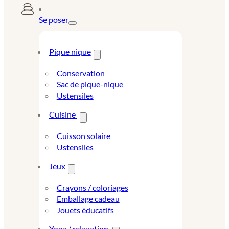
Se poser
Pique nique
Conservation
Sac de pique-nique
Ustensiles
Cuisine
Cuisson solaire
Ustensiles
Jeux
Crayons / coloriages
Emballage cadeau
Jouets éducatifs
Yoga / relaxation