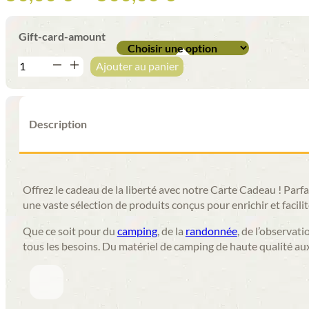
de
prix :
50,00 €
Gift-card-amount
à
500,00 €
quantité
Ajouter au panier
de
Carte
Cadeau
Description
Offrez le cadeau de la liberté avec notre Carte Cadeau ! Parfa
une vaste sélection de produits conçus pour enrichir et facilite
Que ce soit pour du
camping
, de la
randonnée
, de l’observat
tous les besoins. Du matériel de camping de haute qualité aux