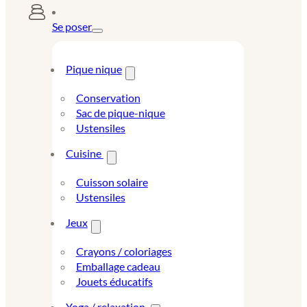
Se poser
Pique nique
Conservation
Sac de pique-nique
Ustensiles
Cuisine
Cuisson solaire
Ustensiles
Jeux
Crayons / coloriages
Emballage cadeau
Jouets éducatifs
Yoga / relaxation