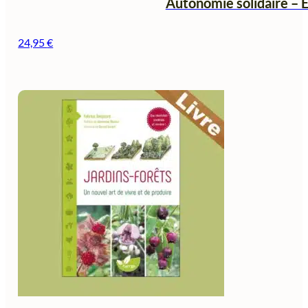
Autonomie solidaire – Éc
24,95
€