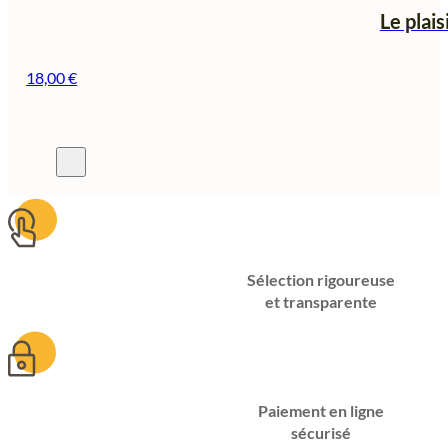
Le plai
18,00
€
Sélection rigoureuse
et transparente
Paiement en ligne
sécurisé