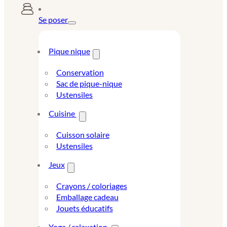
Se poser
Pique nique
Conservation
Sac de pique-nique
Ustensiles
Cuisine
Cuisson solaire
Ustensiles
Jeux
Crayons / coloriages
Emballage cadeau
Jouets éducatifs
Yoga / relaxation