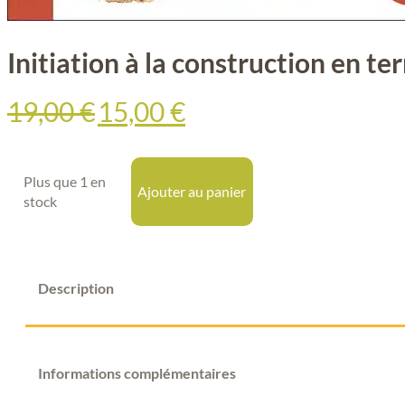
Initiation à la construction en ter
Le
Le
19,00
€
15,00
€
prix
prix
initial
actuel
était :
est :
Plus que 1 en
19,00 €.
15,00 €.
Ajouter au panier
stock
Description
Informations complémentaires