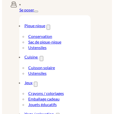
Se poser
Pique nique
Conservation
Sac de pique-nique
Ustensiles
Cuisine
Cuisson solaire
Ustensiles
Jeux
Crayons / coloriages
Emballage cadeau
Jouets éducatifs
Yoga / relaxation