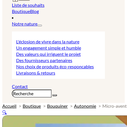
Liste de souhaits
Boutique
Blog
Notre nature
L'éclosion de vivre dans la nature
Un engagement simple et humble
Des valeurs qui irriguent le projet
Des fournisseurs partenaires
Nos choix de produits éco-responcables
Livraisons & retours
Contact
Rechercher
Accueil
Boutique
Bouquiner
Autonomie
Micro-avent
🔍