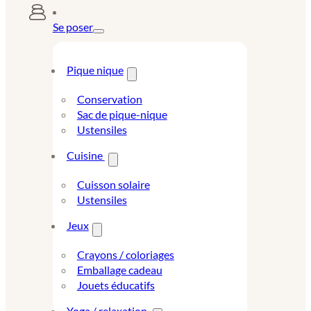
Se poser
Pique nique
Conservation
Sac de pique-nique
Ustensiles
Cuisine
Cuisson solaire
Ustensiles
Jeux
Crayons / coloriages
Emballage cadeau
Jouets éducatifs
Yoga / relaxation