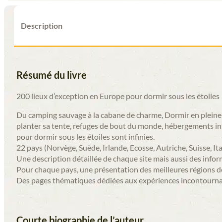
pleine
nature
-
Description
Livre
Résumé du livre
200 lieux d’exception en Europe pour dormir sous les étoiles
Du camping sauvage à la cabane de charme, Dormir en pleine n
planter sa tente, refuges de bout du monde, hébergements in
pour dormir sous les étoiles sont infinies.
22 pays (Norvège, Suède, Irlande, Ecosse, Autriche, Suisse, It
Une description détaillée de chaque site mais aussi des info
Pour chaque pays, une présentation des meilleures régions de
Des pages thématiques dédiées aux expériences incontournable
Courte biographie de l’auteur