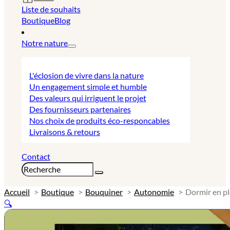
Liste de souhaits
Boutique
Blog
Notre nature
L'éclosion de vivre dans la nature
Un engagement simple et humble
Des valeurs qui irriguent le projet
Des fournisseurs partenaires
Nos choix de produits éco-responcables
Livraisons & retours
Contact
Rechercher
Accueil
Boutique
Bouquiner
Autonomie
Dormir en pl
🔍