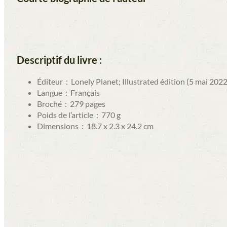
Descriptif du livre :
Éditeur ‏ : ‎
Lonely Planet; Illustrated édition (5 mai 2022
Langue ‏ : ‎
Français
Broché ‏ : ‎
279 pages
Poids de l’article ‏ : ‎
770 g
Dimensions ‏ : ‎
18.7 x 2.3 x 24.2 cm