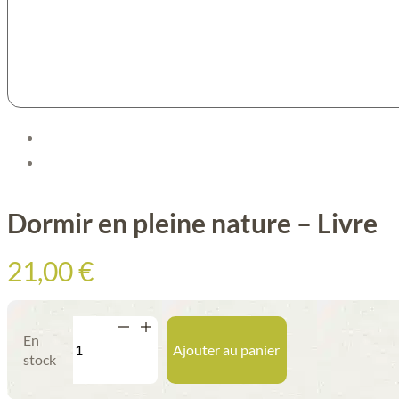
Dormir en pleine nature – Livre
21,00
€
quantité
En
de
Ajouter au panier
stock
Dormir
en