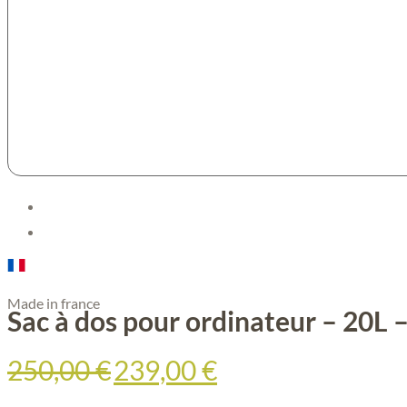
Made in france
Sac à dos pour ordinateur – 20L 
Le
Le
250,00
€
239,00
€
prix
prix