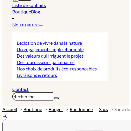
Liste de souhaits
Boutique
Blog
Notre nature
L'éclosion de vivre dans la nature
Un engagement simple et humble
Des valeurs qui irriguent le projet
Des fournisseurs partenaires
Nos choix de produits éco-responcables
Livraisons & retours
Contact
Rechercher
Accueil
Boutique
Bouger
Randonnée
Sacs
Sac à do
🔍