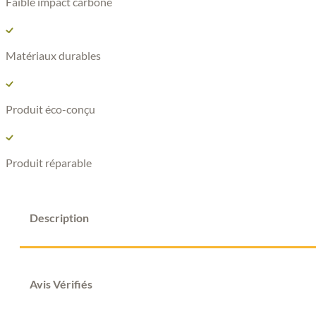
Faible impact carbone
Atelier
Néo
Matériaux durables
Produit éco-conçu
Produit réparable
Description
Avis Vérifiés