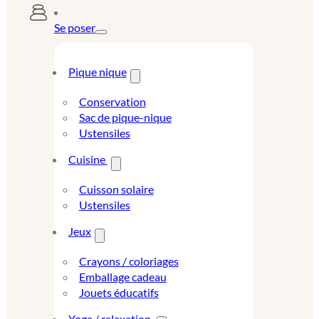
Se poser
Pique nique
Conservation
Sac de pique-nique
Ustensiles
Cuisine
Cuisson solaire
Ustensiles
Jeux
Crayons / coloriages
Emballage cadeau
Jouets éducatifs
Yoga / relaxation