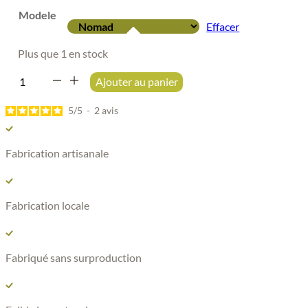
initial
actuel
était :
est :
Modele
250,00 €.
239,00 €.
Effacer
Plus que 1 en stock
quantité
Ajouter au panier
de
Sac
5
/
5
-
2
avis
à
dos
Fabrication artisanale
pour
ordinateur
-
20L
Fabrication locale
-
Fabriqué
en
Fabriqué sans surproduction
France
-
Arcalod
-